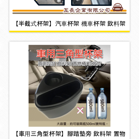
垃圾桶
8
【半截式杯架】汽車杯架 機車杯架 飲料架
鑰匙圈/吊飾
3
網兜
2
掛勾
26
3M雙面膠
6
【車用三角型杯架】腳踏墊旁 飲料架 置物