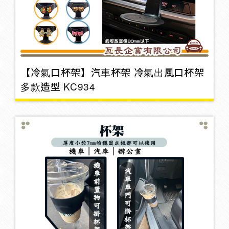
行車紀錄器支架
8
蠟品
32
【冷氣口杯架】汽車杯架 冷氣出風口杯架
多款造型 KC934
托盤
1
香水/擴香瓶/香片
15
菸灰缸
2