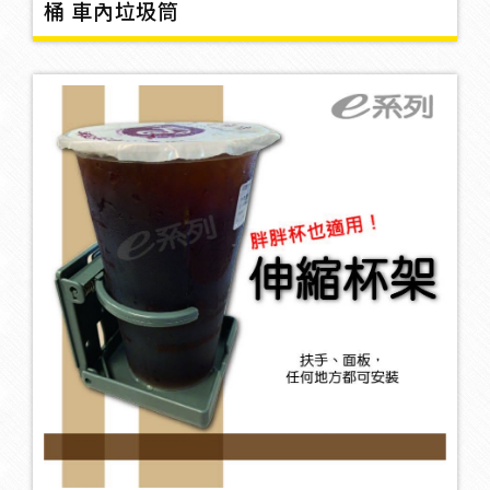
桶 車內垃圾筒
保養劑/補胎劑
2
反光片/貼紙
26
車外絡鏡/藍鏡
靜電條
1
風嘴帽
12