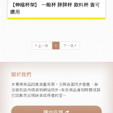
【伸縮杯架】 一般杯 胖胖杯 飲料杯 皆可
旗桿
3
適用
防碰片
3
上一頁
1
下一頁
牌照框
2
關於我們
開壓劑/錶
本賣場商品因進貨量有限，又與店面同步販售．無
法做到店內現貨和網站同步~有些商品會因時間或其
它因素而出現缺貨或停產的空⋯
煞車燈/車頭燈/LED燈
9
購物商城