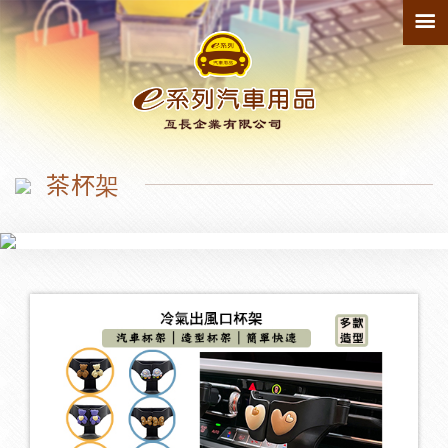
最新產品
150
寵物墊
1
茶杯架
防踢墊
1
輪拱
1
臨時停車牌
2