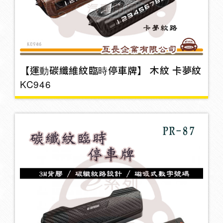
行車紀錄器支架
8
蠟品
32
【運動碳纖維紋臨時停車牌】 木紋 卡夢紋
KC946
托盤
1
香水/擴香瓶/香片
15
菸灰缸
2