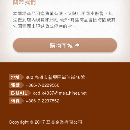
關於我們
保養劑/補胎劑
2
本賣場商品因進貨量有限，又與店面同步販售．無
法做到店內現貨和網站同步~有些商品會因時間或其
它因素而出現缺貨或停產的空⋯
反光片/貼紙
26
購物商城
車外絡鏡/藍鏡
地址
800 高雄市新興區尚信街46號
電話
+886-7-2229566
靜電條
1
E-MAIL
kcd.k4337@msa.hinet.net
傳真
+886-7-2237552
風嘴帽
12
Copyright © 2017 亙長企業有限公司