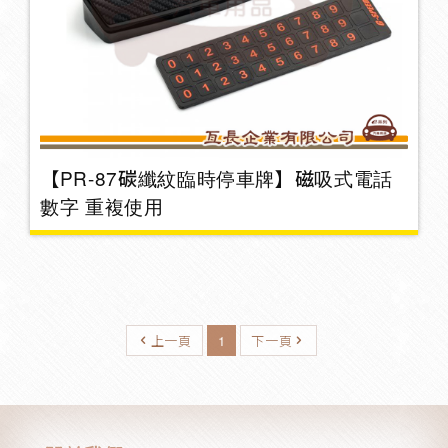
垃圾桶
8
鑰匙圈/吊飾
3
【PR-87碳纖紋臨時停車牌】磁吸式電話
數字 重複使用
網兜
2
掛勾
26
上一頁
1
下一頁
3M雙面膠
6