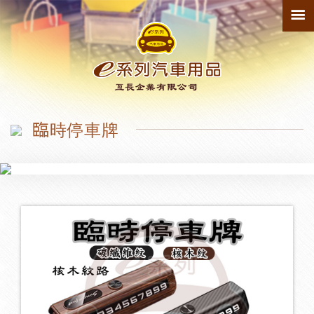
最新產品
150
寵物墊
1
臨時停車牌
防踢墊
1
輪拱
1
臨時停車牌
2